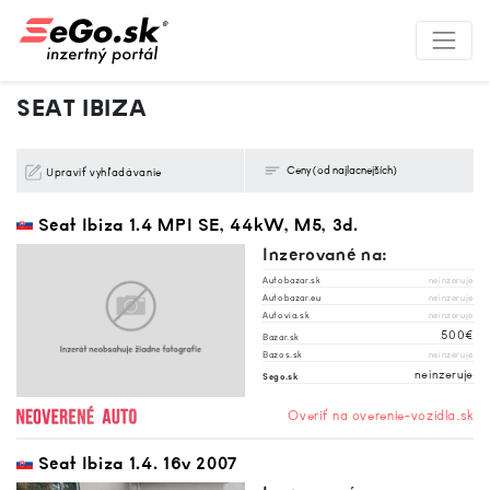
SEAT IBIZA
Upraviť vyhľadávanie
Seat Ibiza 1.4 MPI SE, 44kW, M5, 3d.
Inzerované na:
Autobazar.sk
neinzeruje
Autobazar.eu
neinzeruje
Autovia.sk
neinzeruje
500€
Bazar.sk
Bazos.sk
neinzeruje
neinzeruje
Sego.sk
Overiť na overenie-vozidla.sk
Seat Ibiza 1.4. 16v 2007