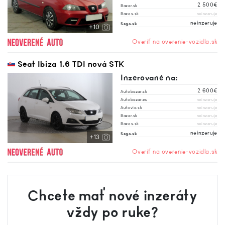
2 500€
Bazar.sk
Bazos.sk
neinzeruje
neinzeruje
Sego.sk
+10
Overiť na overenie-vozidla.sk
Seat Ibiza 1.6 TDI nová STK
Inzerované na:
2 600€
Autobazar.sk
Autobazar.eu
neinzeruje
Autovia.sk
neinzeruje
Bazar.sk
neinzeruje
Bazos.sk
neinzeruje
neinzeruje
Sego.sk
+13
Overiť na overenie-vozidla.sk
Chcete mať nové inzeráty
vždy po ruke?