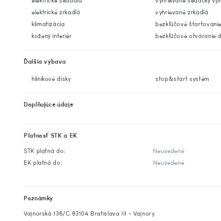
elektrické sedadlá
vyhrievané sedačky vp
elektrické zrkadlá
vyhrievané zrkadlá
klimatizácia
bezkľúčové štartovani
kožený interiér
bezkľúčové otváranie d
Ďalšia výbava
hliníkové disky
stop&start systém
Doplňujúce údaje
Platnosť STK a EK
STK platná do:
Neuvedené
EK platná do:
Neuvedené
Poznámky
Vajnorská 136/C 83104 Bratislava III - Vajnory