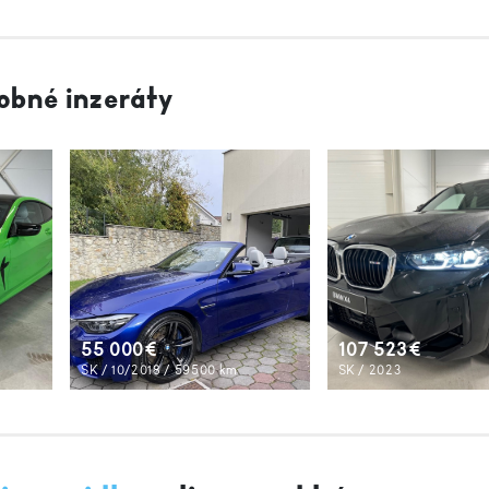
obné inzeráty
55 000€
107 523€
SK / 10/2018 / 59500 km
SK / 2023