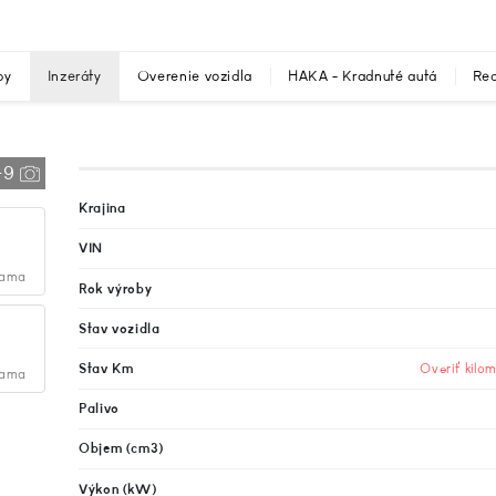
by
Inzeráty
Overenie vozidla
HAKA - Kradnuté autá
Rec
+9
Krajina
VIN
lama
Rok výroby
Stav vozidla
Stav Km
Overiť kilo
lama
Palivo
Objem (cm3)
Výkon (kW)