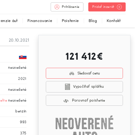
Prihlásenie
Pridať inzerát
enzie áut
Financovanie
Poistenie
Blog
Kontakt
20.10.2021
121 412€
neuvedené
Sledovať cenu
2021
Vypočítať splátku
neuvedené
metre
neuvedené
Porovnať poistenie
benzín
993
375