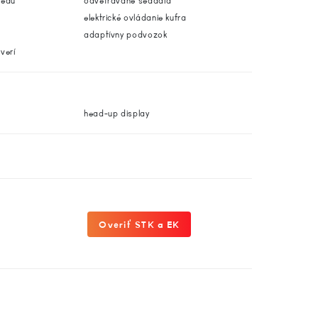
redu
odvetrávané sedadlá
elektrické ovládanie kufra
e
adaptívny podvozok
verí
head-up display
Overiť STK a EK