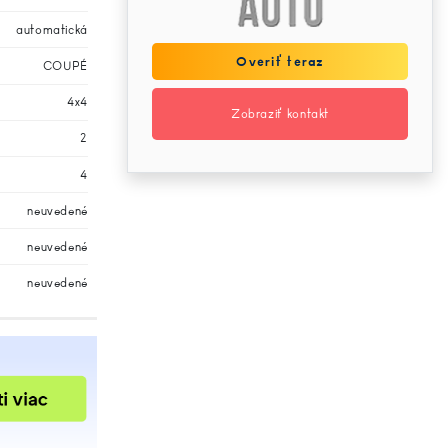
automatická
Overiť teraz
COUPÉ
4x4
Zobraziť kontakt
2
4
neuvedené
neuvedené
neuvedené