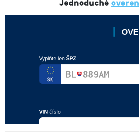
Jednoduché
overen