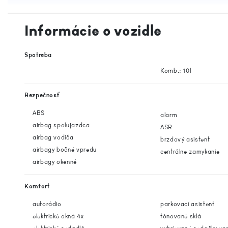
Informácie o vozidle
Spotreba
Komb.: 10l
Bezpečnosť
ABS
alarm
airbag spolujazdca
ASR
airbag vodiča
brzdový asistent
airbagy bočné vpredu
centrálne zamykanie
airbagy okenné
Komfort
autorádio
parkovací asistent
elektrické okná 4x
tónované sklá