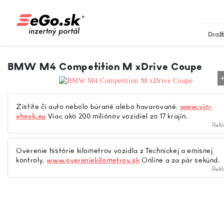
Draž
BMW M4 Competition M xDrive Coupe
Zistite či auto nebolo búrané alebo havarované.
www.vin-
check.eu
Viac ako 200 miliónov vozidiel zo 17 krajín.
Rek
Overenie histórie kilometrov vozidla z Technickej a emisnej
kontroly.
www.overeniekilometrov.sk
Online a za pár sekúnd.
Rek