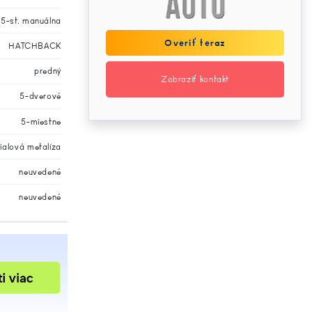
5-st. manuálna
Overiť teraz
HATCHBACK
predný
Zobraziť kontakt
5-dverové
5-miestne
ialová metalíza
neuvedené
neuvedené