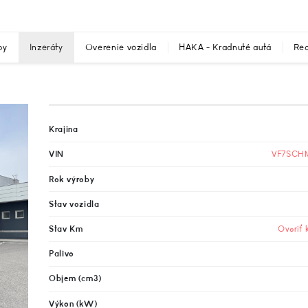
by
Inzeráty
Overenie vozidla
HAKA - Kradnuté autá
Rec
Krajina
VIN
VF7SCH
Rok výroby
Stav vozidla
Stav Km
Overiť 
Palivo
Objem (cm3)
Výkon (kW)