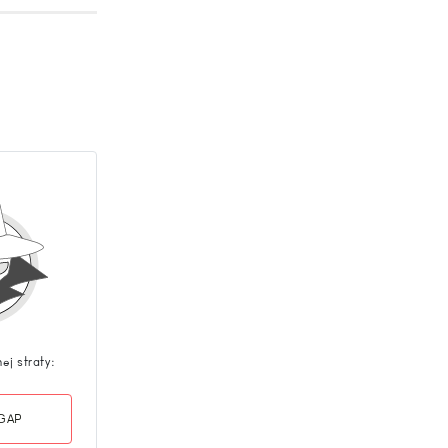
nej straty:
 GAP