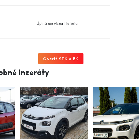
Úplná servisná história
Overiť STK a EK
obné inzeráty