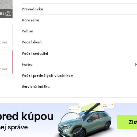
Prevodovka
16
Karoséria
Pohon
lama
Počet dverí
Počet sedadiel
Farba
F
lama
Počet predošlých vlastníkov
Servisná knížka