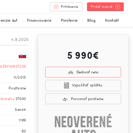
Prihlásenie
Pridať inzerát
enzie áut
Financovanie
Poistenie
Blog
Kontakt
4.9.2025
5 990€
MZ6FW637206
Sledovať cenu
11/2015
Vypočítať splátku
Používané
kilometre
37000
Porovnať poistenie
benzín
1199
60