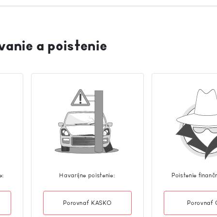
vanie a poistenie
e:
Havaríjne poistenie:
Poistenie finanč
Porovnať KASKO
Porovnať