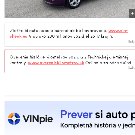
+
Zistite či auto nebolo búrané alebo havarované.
www.vin-
check.eu
Viac ako 200 miliónov vozidiel zo 17 krajín.
Rek
Overenie histórie kilometrov vozidla z Technickej a emisnej
kontroly.
www.overeniekilometrov.sk
Online a za pár sekúnd.
Rek