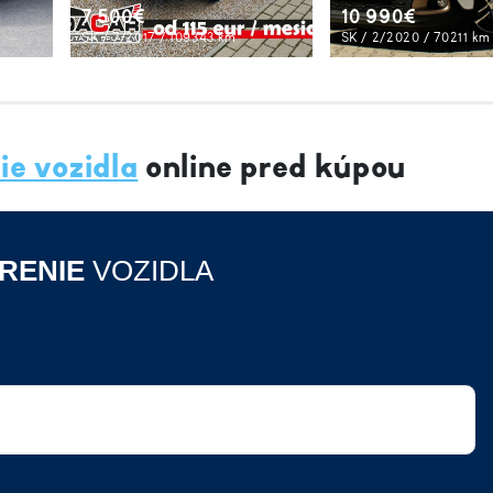
7 500€
10 990€
SK / 7/2017 / 109343 km
SK / 2/2020 / 70211 km
ie vozidla
online pred kúpou