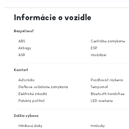
Informácie o vozidle
Bezpečnosť
ABS
Centrálne zamykanie
Airbagy
ESP
ASR
Imobilizér
Komfort
Autorádio
Posilňovač riadenia
Diaľkové ovládanie zamykania
Tempomat
Elektrické zrkadlá
Bluetooth handsfree
Palubný počítač
LED svietenie
Dalšia výbava
Hliníkové disky
Hmlovky