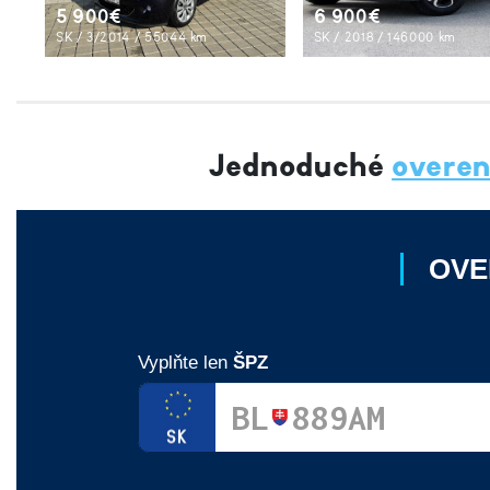
5 900€
6 900€
SK / 3/2014 / 55044 km
SK / 2018 / 146000 km
Jednoduché
overen