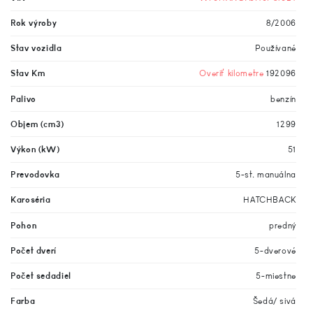
Rok výroby
8/2006
Stav vozidla
Používané
Stav Km
Overiť kilometre
192096
Palivo
benzín
Objem (cm3)
1299
Výkon (kW)
51
Prevodovka
5-st. manuálna
Karoséria
HATCHBACK
Pohon
predný
Počet dverí
5-dverové
Počet sedadiel
5-miestne
Farba
Šedá/ sivá