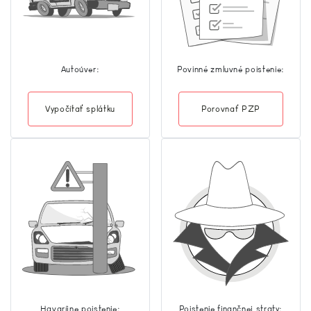
Autoúver:
Povinné zmluvné poistenie:
Vypočítať splátku
Porovnať PZP
Havaríjne poistenie:
Poistenie finančnej straty: