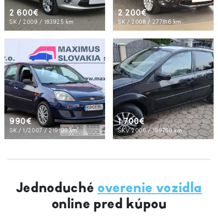
2 600€
2 200€
SK / 2009 / 183925 km
SK / 2008 / 277816 km
990€
1 700€
SK / 1/2007 / 219199 km
SK / 2006 / 199760 km
Jednoduché
overenie vozidla
online pred kúpou