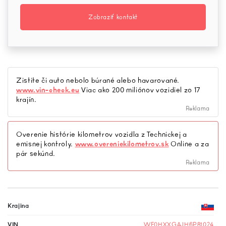
Zobraziť kontakt
Zistite či auto nebolo búrané alebo havarované.
www.vin-check.eu
Viac ako 200 miliónov vozidiel zo 17
krajín.
Reklama
Overenie histórie kilometrov vozidla z Technickej a
emisnej kontroly.
www.overeniekilometrov.sk
Online a za
pár sekúnd.
Reklama
Krajina
VIN
WF0HXXGAJH6P81024