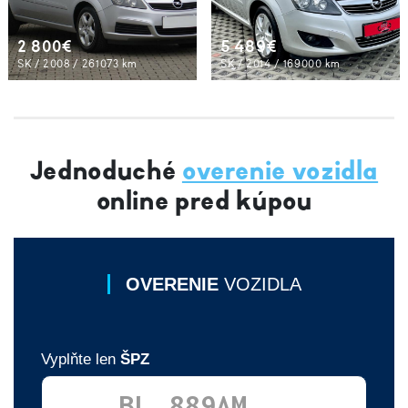
2 800€
5 489€
SK / 2008 / 261073 km
SK / 2014 / 169000 km
Jednoduché
overenie vozidla
online pred kúpou