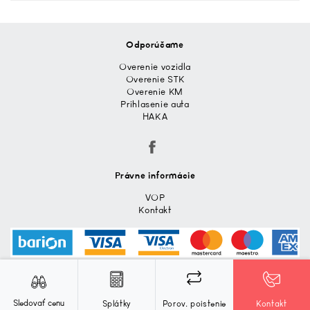
Odporúčame
Overenie vozidla
Overenie STK
Overenie KM
Prihlasenie auta
HAKA
Právne informácie
VOP
Kontakt
Používaním týchto stránok súhlasíte s
Súhlasím
používaním cookies
, ktoré nám pomáhajú
zabezpečiť lepšie služby.
Sledovať cenu
© 2018 - 2026 Pie Car Group LLC Všetky práva vyhradené.
Splátky
Porov. poistenie
Kontakt