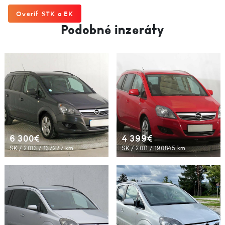
Overiť STK a EK
Podobné inzeráty
6 300€
4 399€
SK / 2013 / 137227 km
SK / 2011 / 190845 km