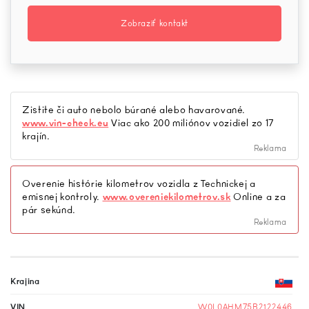
Zobraziť kontakt
Zistite či auto nebolo búrané alebo havarované.
www.vin-check.eu
Viac ako 200 miliónov vozidiel zo 17
krajín.
Reklama
Overenie histórie kilometrov vozidla z Technickej a
emisnej kontroly.
www.overeniekilometrov.sk
Online a za
pár sekúnd.
Reklama
Krajina
VIN
W0L0AHM75B2122446