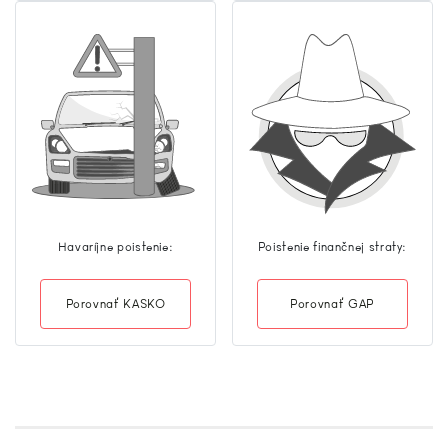
Havaríjne poistenie:
Poistenie finančnej straty:
Porovnať KASKO
Porovnať GAP