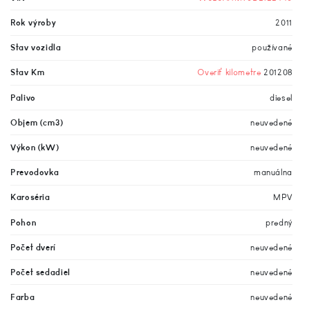
Rok výroby
2011
Stav vozidla
používané
Stav Km
Overiť kilometre
201208
Palivo
diesel
Objem (cm3)
neuvedené
Výkon (kW)
neuvedené
Prevodovka
manuálna
Karoséria
MPV
Pohon
predný
Počet dverí
neuvedené
Počet sedadiel
neuvedené
Farba
neuvedené