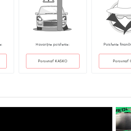
e:
Havaríjne poistenie:
Poistenie finanč
Porovnať KASKO
Porovnať