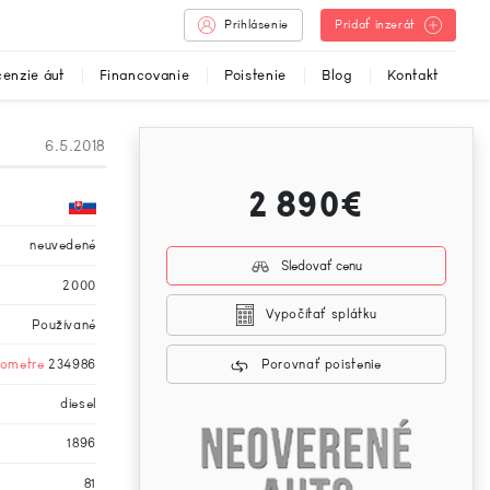
Prihlásenie
Pridať inzerát
enzie áut
Financovanie
Poistenie
Blog
Kontakt
6.5.2018
2 890€
neuvedené
Sledovať cenu
2000
Vypočítať splátku
Používané
ilometre
234986
Porovnať poistenie
diesel
1896
81