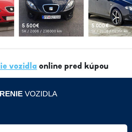
5 500€
5 000€
SK / 2006 / 236000 km
SK / 2008 / 112351 km
ie vozidla
online pred kúpou