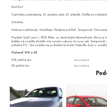
Komfort:
Centrálne uzamykanie, El. predné okná, El. zrkadlá, Diaľkové ovládani
Ostatné:
Hmlové svetlomety, Imobilizér, Palubný počítač, Tempomat, Tónované 
Predám Seat Leon 1, 9TDI 81kw, so skutočnými kilometrami, ktore je mo
knižka od vozidla.Vozidlo má vysoku vybavu na svoj vek. Tempomat, p
palubný PC.. Na vozidle nie je žiadna korózia! Nakoľko bolo o vozid
Platnosť STK a EK
STK platná do:
Neuvedené
EK platná do:
Neuvedené
Pod