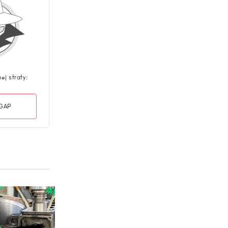
nej straty:
 GAP