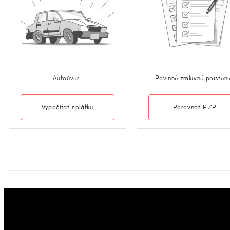
Autoúver:
Povinné zmluvné poisteni
Vypočítať splátku
Porovnať PZP