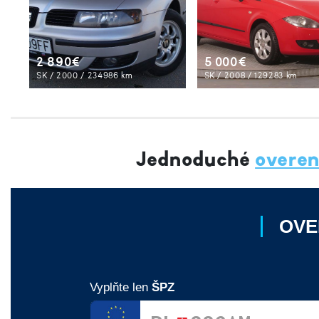
2 890€
5 000€
SK / 2000 / 234986 km
SK / 2008 / 129283 km
Jednoduché
overen