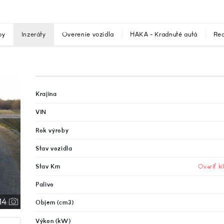
by
Inzeráty
Overenie vozidla
HAKA - Kradnuté autá
Rec
Krajina
VIN
Rok výroby
Stav vozidla
Stav Km
Overiť k
Palivo
14
Objem (cm3)
Výkon (kW)