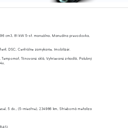
1896 cm3, 81 kW 5-st. manuálna, Manuálna prevodovka,
ent, DSC, Centrálne zamykanie, Imobilizér.
á, Tempomat, Tónované sklá, Vyhrievané zrkadlá, Palubný
 4x.
esel, 5 dv., (5-miestne), 234986 km, Strieborná metalíza
(BAS)