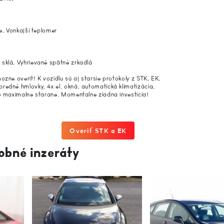
e, Vonkajší teplomer
sklá, Vyhrievané spätné zrkadlá
zne overit! K vozidlu sú aj starsie protokoly z STK, EK,
redné hmlovky, 4x el. okná, automatická klimatizácia,
lo maximalne starane. Momentalne ziadna investicia!
Overiť STK a EK
obné inzeráty