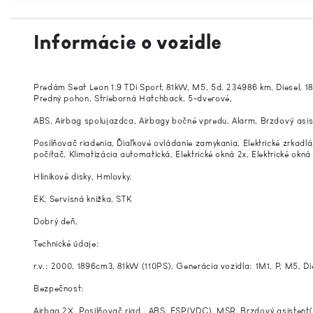
Informácie o vozidle
Predám Seat Leon 1.9 TDi Sport, 81kW, M5, 5d. 234986 km, Diesel, 
Predný pohon, Strieborná Hatchback, 5-dverové,
ABS, Airbag spolujazdca, Airbagy bočné vpredu, Alarm, Brzdový asist
Posilňovač riadenia, Ďiaľkové ovládanie zamykania, Elektrické zrkadl
počítač, Klimatizácia automatická, Elektrické okná 2x, Elektrické okná
Hliníkové disky, Hmlovky.
EK, Servisná knižka, STK
Dobrý deň,
Technické údaje:
r.v.: 2000, 1896cm3, 81kW (110PS), Generácia vozidla: 1M1, P, M5, Di
Bezpečnost:
Airbag 2X, Posilňovač riad., ABS, ESP(VDC), MSR, Brzdový asistent