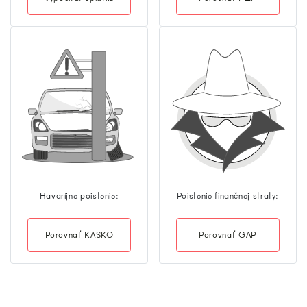
Havaríjne poistenie:
Poistenie finančnej straty:
Porovnať KASKO
Porovnať GAP