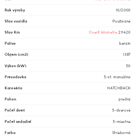
Rok výroby
10/2000
Stav vozidla
Používané
Stav Km
Overiť kilometre
211420
Palivo
benzín
Objem (cm3)
1397
Výkon (kW)
50
Prevodovka
5-st. manuálna
Karoséria
HATCHBACK
Pohon
predný
Počet dverí
5-dverové
Počet sedadiel
5-miestne
Farba
Strieborná