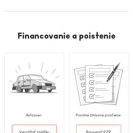
Financovanie a poistenie
Autoúver:
Povinné zmluvné poistenie:
Vypočítať splátku
Porovnať PZP