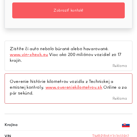
Zobraziť kontakt
Zistite či auto nebolo búrané alebo havarované.
www.vin-check.eu
Viac ako 200 miliónov vozidiel zo 17
krajín.
Reklama
Overenie histórie kilometrov vozidla z Technickej a
emisnej kontroly.
www.overeniekilometrov.sk
Online a za
pár sekúnd.
Reklama
Krajina
VIN
TMBPB16Y313103912