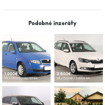
Podobné inzeráty
1 000€
3 800€
SK / 1/2002 / 192767 km
SK / 7/2016 / 348824 km