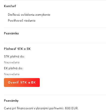
Komfort
Diaľkové ovládanie zamykania
Posilňovač riadenia
Poznámka
Platnosť STK a EK
STK platná do:
Neuvedené
EK platná do:
Neuvedené
Overiť STK a EK
Poznámky
Cena pri financovaní vybranými partnermi: 600 EUR.