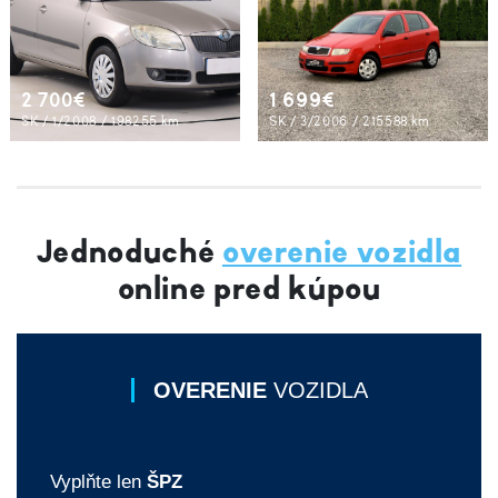
2 700€
1 699€
SK / 1/2008 / 198255 km
SK / 3/2006 / 215588 km
Jednoduché
overenie vozidla
online pred kúpou