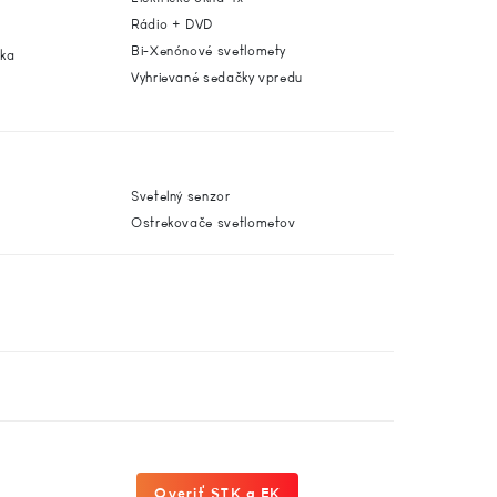
Rádio + DVD
Bi-Xenónové svetlomety
dka
Vyhrievané sedačky vpredu
Svetelný senzor
Ostrekovače svetlometov
Overiť STK a EK