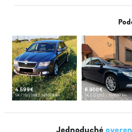
Pod
4 599€
6 900€
SK / 10/2008 / 346000 km
SK / 2/2012 / 303097 km
Jednoduché
overen