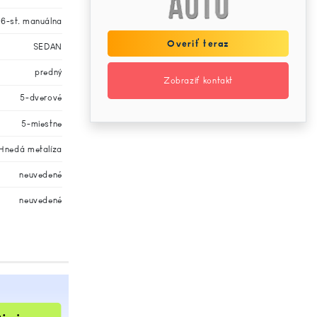
6-st. manuálna
Overiť teraz
SEDAN
predný
Zobraziť kontakt
5-dverové
5-miestne
Hnedá metalíza
neuvedené
neuvedené