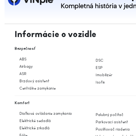
Informácie o vozidle
Bezpečnosť
ABS
DSC
Airbagy
ESP
ASR
Imobilizér
Brzdový asistent
Isofix
Centrálne zamykanie
Komfort
Diaľkové ovládanie zamykania
Palubný počítač
Elektrické sedadlá
Parkovací asistent
Elektrické zrkadlá
Posilňovač riadenia
Fólie