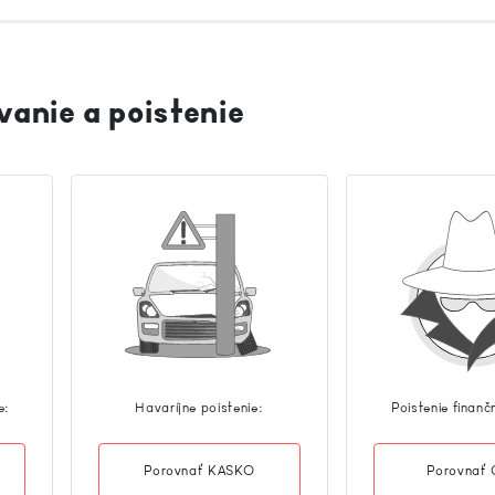
vanie a poistenie
e:
Havaríjne poistenie:
Poistenie finanč
Porovnať KASKO
Porovnať