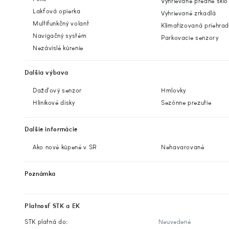
Vyhrievané predné sklo
Lakťová opierka
Vyhrievané zrkadlá
Multifunkčný volant
Klimatizovaná priehra
Navigačný systém
Parkovacie senzory
Nezávislé kúrenie
Dalšia výbava
Dažďový senzor
Hmlovky
Hliníkové disky
Sezónne prezutie
Dalšie informácie
Ako nové kúpené v SR
Nehavarované
Poznámka
Platnosť STK a EK
STK platná do:
Neuvedené