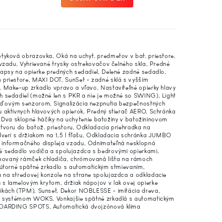
otyková obrazovka, Oká na uchyt. predmetov v bat. priestore,
 vzadu, Vyhrievané trysky ostrekovačov čelného skla, Predné
kapsy na opierke predných sedadiel, Delené zadné sedadlo,
 priestore, MAXI DOT, SunSet - zadné sklá s vyšším
, Make-up zrkadlo vpravo a vľavo, Nastaviteľné opierky hlavy
h sedadiel (možné len s PKR a nie je možné so SWING), Light
ažďovým senzorom, Signalizácia nezpnutia bezpečnostných
u aktívnych hlavových opierok, Predný stierač AERO, Schránka
u, Dva sklopné háčiky na uchytenie batožiny v batožininovom
tvoru do batož. priestoru, Odkladacia priehradka na
dverí s držiakom na 1,5 l fľašu, Odkladacia schránka JUMBO
 informačného displeja vzadu, Odnímateľná nesklopná
é sedadlo vodiča a spolujazdca s bedrovými opierkami,
movaný rámček chladiča, chrómovaná lišta na rámoch
nútorné spätné zrkadlo s automatickým stmievaním,
 na stredovej konzole na strane spolujazdca a odkladacie
s lamelovým krytom, držiak nápojov v lak ovej opierke
tikách (TPM), Sunset, Dekor NOBLESSE - imitácia dreva,
 so systémom WOKS, Vonkajšie spätné zrkadlá s automatickým
u BOARDING SPOTS, Automatická dvojzónová klíma