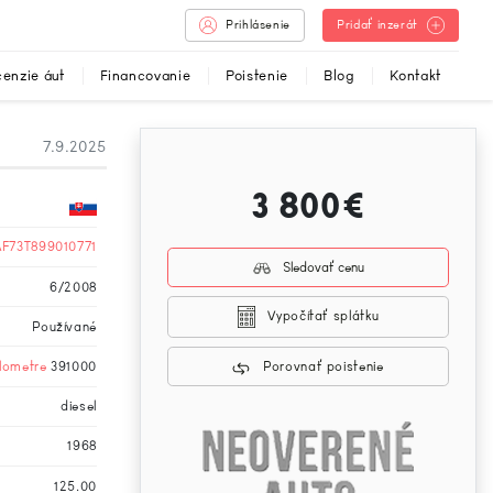
Prihlásenie
Pridať inzerát
enzie áut
Financovanie
Poistenie
Blog
Kontakt
7.9.2025
3 800€
F73T899010771
Sledovať cenu
6/2008
Vypočítať splátku
Používané
ilometre
391000
Porovnať poistenie
diesel
1968
125.00