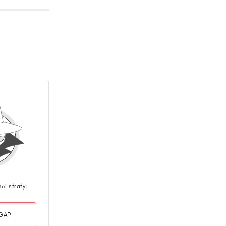
nej straty:
 GAP