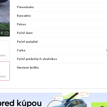
Prevodovka
Karoséria
Pohon
+6
Počet dverí
Počet sedadiel
Farba
lama
Počet predošlých vlastníkov
Servisná knížka
lama