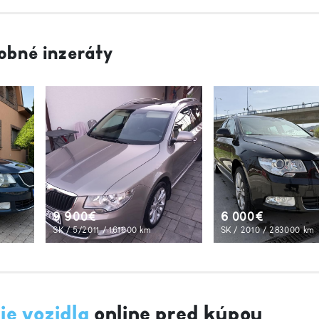
obné inzeráty
9 900€
6 000€
SK / 5/2011 / 161000 km
SK / 2010 / 283000 km
ie vozidla
online pred kúpou