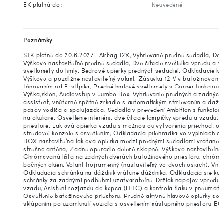
EK platná do:
Neuvedené
Poznámky
STK platné do 20.6.2027 , Airbag 12X, Vyhrievané predné sedadlá, D
Výškovo nastaviteľné predné sedadlá, Dve čítacie svetielka vpredu a
svetlomety do hmly, Bedrové opierky predných sedadiel, Odkladacie 
Výškovo a pozdĺžne nastaviteľný volant, Zásuvka 12 V v batožinovom
tónovaním od B-stĺpika, Predné hmlové svetlomety s Corner funkciou
Výška,sklon, Audiovstup v Jumbo Box, Vyhrievanie predných a zadnýc
assistent, vnútorné spätné zrkadlo s automatickým stmievaním a d
pásov vodiča a spolujazdca, Sedadlá v prevedení Ambition s funkcio
na okuliare, Osvetlenie interiéru, dve čítacie lampičky vpredu a vzad
priestore, Lak ová opierka vzadu s možnos ou vytvorenia priechod. o
stredovej konzole s osvetlením, Odkladacia priehradka vo vyplniach 
BOX nastaviteľná lak ová opierka medzi prednými sedadlami vrátane
strešná anténa, Zadné operadlo delené sklopné, Výškovo nastaviteľn
Chrómovaná lišta na zadných dverách batožinového priestoru, chró
bočných okien, Volant trojramenný (nastaviteľný vo dvoch osiach), V
Odkladacia schránka na dáždnik vrátane dáždnika, Odkladacia sie ka
schránky za zadnými podbehmi uzatvárateľné, Držiak nápojov vpredu 
vzadu, Asistent rozjazdu do kopca (HHC) a kontrola tlaku v pneuma
Osvetlenie batožinového priestoru, Predné aktívne hlavové opierky
sklápaním po uzamknutí vozidla s osvetlením nástupného priestor