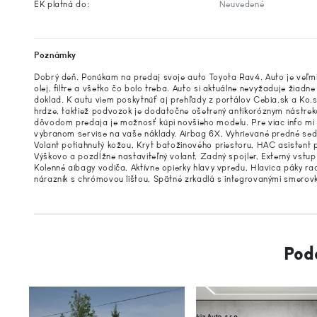
EK platná do:
Neuvedené
Poznámky
Dobrý deň. Ponúkam na predaj svoje auto Toyota Rav4. Auto je veľm
olej, filtre a všetko čo bolo treba. Auto si aktuálne nevyžaduje žiad
doklad. K autu viem poskytnúť aj prehľady z portálov Cebia.sk a Ko.s
hrdze, taktiež podvozok je dodatočne ošetrený antikoróznym nástrek
dôvodom predaja je možnosť kúpi novšieho modelu. Pre viac info mi v
vybranom servise na vaše náklady. Airbag 6X, Vyhrievané predné seda
Volant potiahnutý kožou, Kryt batožinového priestoru, HAC asistent 
Výškovo a pozdĺžne nastaviteľný volant, Zadný spojler, Externý vst
Kolenné aibagy vodiča, Aktívne opierky hlavy vpredu, Hlavica páky r
nárazník s chrómovou lištou, Spätné zrkadlá s integrovanými smero
Pod