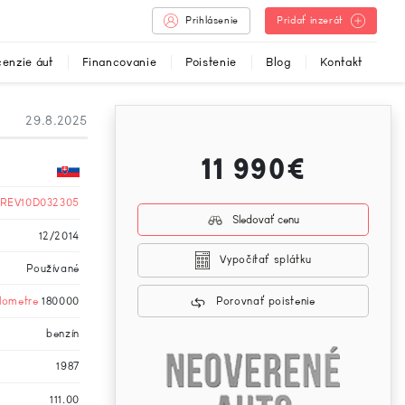
Prihlásenie
Pridať inzerát
enzie áut
Financovanie
Poistenie
Blog
Kontakt
29.8.2025
11 990€
REV10D032305
Sledovať cenu
12/2014
Vypočítať splátku
Používané
ilometre
180000
Porovnať poistenie
benzín
1987
111.00