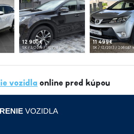
12 900€
11 499€
SK / 3/2014 / 187720 km
SK / 12/2013 / 206087 
ie vozidla
online pred kúpou