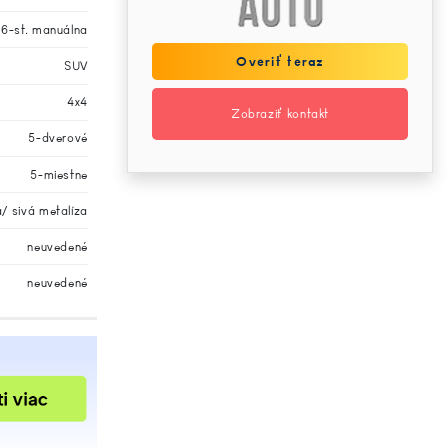
6-st. manuálna
Overiť teraz
SUV
4x4
Zobraziť kontakt
5-dverové
5-miestne
/ sivá metalíza
neuvedené
neuvedené