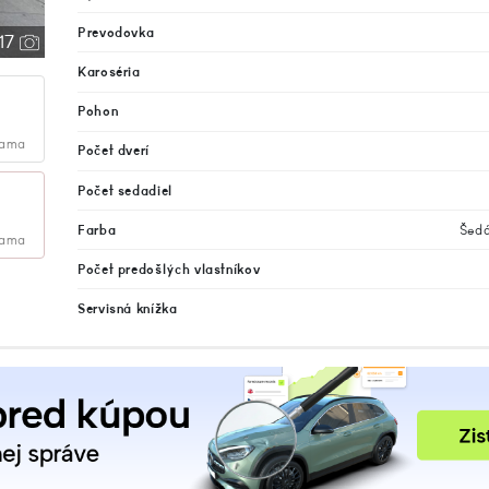
Prevodovka
17
Karoséria
Pohon
lama
Počet dverí
Počet sedadiel
Farba
Šedá
lama
Počet predošlých vlastníkov
Servisná knížka