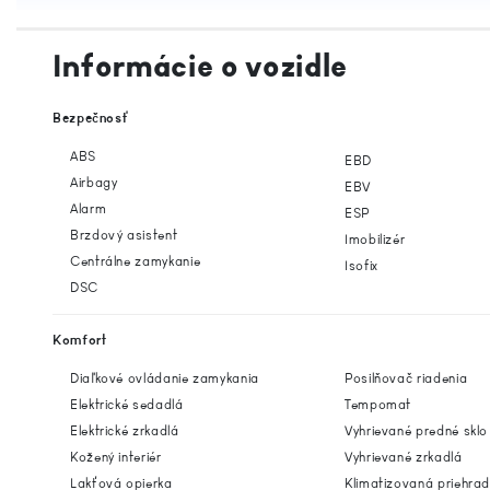
Informácie o vozidle
Bezpečnosť
ABS
EBD
Airbagy
EBV
Alarm
ESP
Brzdový asistent
Imobilizér
Centrálne zamykanie
Isofix
DSC
Komfort
Diaľkové ovládanie zamykania
Posilňovač riadenia
Elektrické sedadlá
Tempomat
Elektrické zrkadlá
Vyhrievané predné sklo
Kožený interiér
Vyhrievané zrkadlá
Lakťová opierka
Klimatizovaná priehra