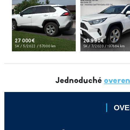
27 000€
20 990€
SK / 5/2022 / 57000 km
SK / 7/2020 / 197684 km
Jednoduché
overen