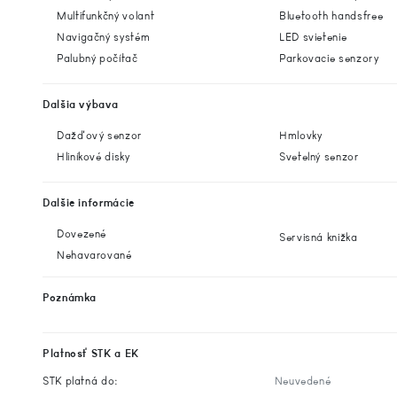
Multifunkčný volant
Bluetooth handsfree
Navigačný systém
LED svietenie
Palubný počítač
Parkovacie senzory
Dalšia výbava
Dažďový senzor
Hmlovky
Hliníkové disky
Svetelný senzor
Dalšie informácie
Dovezené
Servisná knižka
Nehavarované
Poznámka
Platnosť STK a EK
STK platná do:
Neuvedené