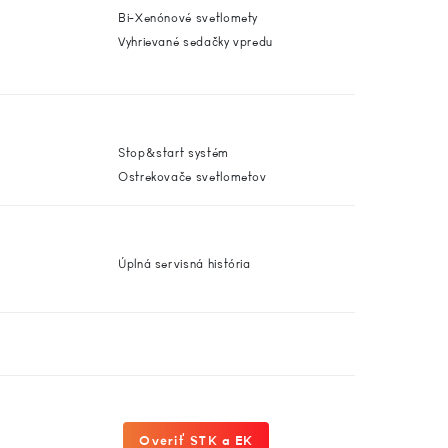
Bi-Xenónové svetlomety
Vyhrievané sedačky vpredu
Stop&start systém
Ostrekovače svetlometov
Úplná servisná história
Overiť STK a EK