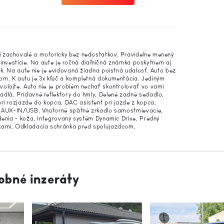
i zachovalé a motoricky bez nedostatkov. Pravidelne menený
ne investície. Na aute je ročná diaľničná známka poskytnem aj
k. Na aute nie je evidovaná žiadna poistná udalosť. Auto bez
om. K autu je 3x kľúč a kompletná dokumentácia. Jediným
olajte. Auto nie je problém nechať skontrolovať vo vami
dlá, Prídavné reflektory do hmly, Delené zadné sedadlo,
pri rozjazde do kopca, DAC asistent pri jazde z kopca,
up AUX-IN/USB, Vnútorné spätné zrkadlo samostmievacie,
adenia - koža, Integrovaný systém Dynamic Drive, Predný
vkami, Odkladacia schránka pred spolujazdcom,
obné inzeráty