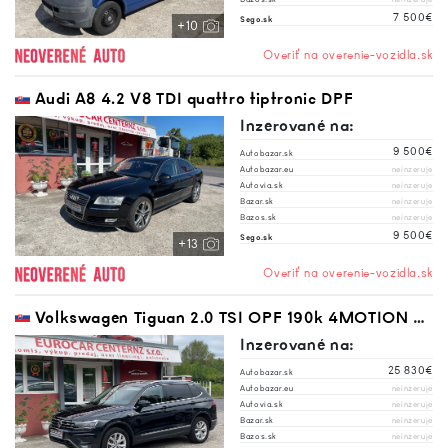
7 500€
Sego.sk
+10
Overiť na overenie-vozidla.sk
Audi A8 4.2 V8 TDI quattro tiptronic DPF
Inzerované na:
9 500€
Autobazar.sk
Autobazar.eu
neinzeruje
Autovia.sk
neinzeruje
Bazar.sk
neinzeruje
Bazos.sk
neinzeruje
9 500€
Sego.sk
+13
Overiť na overenie-vozidla.sk
Volkswagen Tiguan 2.0 TSI OPF 190k 4MOTION Edition Highline DSG
Inzerované na:
25 830€
Autobazar.sk
Autobazar.eu
neinzeruje
Autovia.sk
neinzeruje
Bazar.sk
neinzeruje
Bazos.sk
neinzeruje