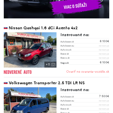
Nissan Qashqai 1.6 dCi Acenta 4x2
Inzerované na:
6 100€
Autobazar.sk
Autobazar.eu
neinzeruje
Autovia.sk
neinzeruje
Bazar.sk
neinzeruje
Bazos.sk
neinzeruje
6 100€
Sego.sk
+11
Overiť na overenie-vozidla.sk
Volkswagen Transporter 2.5 TDI LR NS
Inzerované na:
7 500€
Autobazar.sk
Autobazar.eu
neinzeruje
Autovia.sk
neinzeruje
Bazar.sk
neinzeruje
Bazos.sk
neinzeruje