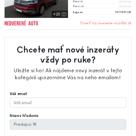
Bazar.sk
neinzeruje
Bazos.sk
neinzeruje
neinzeruje
Sego.sk
+20
Overiť na overenie-vozidla.sk
Chcete mať nové inzeráty
vždy po ruke?
Uložte si ho! Ak nájdeme nový inzerát v tejto
kategórii upozorníme Vás na neho emailom!
Váš email
Názov hľadania