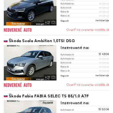
Autobazar.eu
neinzeruje
Autovia.sk
neinzeruje
Bazar.sk
neinzeruje
Bazos.sk
neinzeruje
neinzeruje
Sego.sk
+21
Overiť na overenie-vozidla.sk
Škoda Scala Ambition 1,0TSI DSG
Inzerované na:
15 490€
Autobazar.sk
Autobazar.eu
neinzeruje
Autovia.sk
neinzeruje
Bazar.sk
neinzeruje
Bazos.sk
neinzeruje
neinzeruje
Sego.sk
+21
Overiť na overenie-vozidla.sk
Škoda Fabia FABIA SELEC TS 85/1.0 A7F
Inzerované na:
19 500€
Autobazar.sk