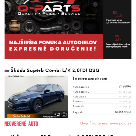
Škoda Superb Combi L/K 2,0TDI DSG
Inzerované na:
21 990€
Autobazar.sk
Autobazar.eu
neinzeruje
Autovia.sk
neinzeruje
Bazar.sk
neinzeruje
Bazos.sk
neinzeruje
neinzeruje
Sego.sk
+21
Overiť na overenie-vozidla.sk