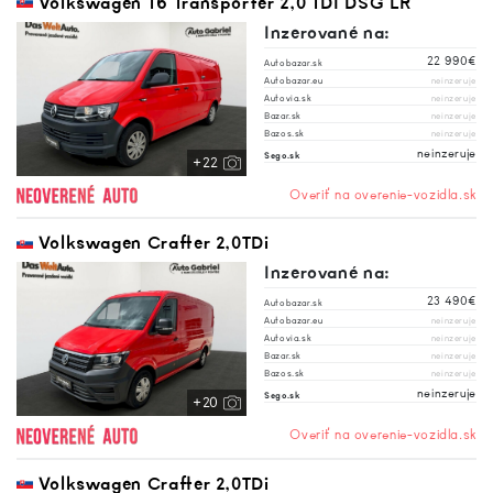
Volkswagen T6 Transporter 2,0 TDI DSG LR
Inzerované na:
22 990€
Autobazar.sk
Autobazar.eu
neinzeruje
Autovia.sk
neinzeruje
Bazar.sk
neinzeruje
Bazos.sk
neinzeruje
neinzeruje
Sego.sk
+22
Overiť na overenie-vozidla.sk
Volkswagen Crafter 2,0TDi
Inzerované na:
23 490€
Autobazar.sk
Autobazar.eu
neinzeruje
Autovia.sk
neinzeruje
Bazar.sk
neinzeruje
Bazos.sk
neinzeruje
neinzeruje
Sego.sk
+20
Overiť na overenie-vozidla.sk
Volkswagen Crafter 2,0TDi