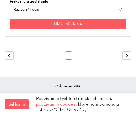
Frekvencia zasielania
Uložiť hľadanie
1
Odporúčame
Overenie vozidla
Používaním týchto stránok súhlasíte s
Overenie STK
Súhlasím
používaním cookies
, ktoré nám pomáhajú
Overenie KM
zabezpečiť lepšie služby.
Prihlasenie auta
HAKA