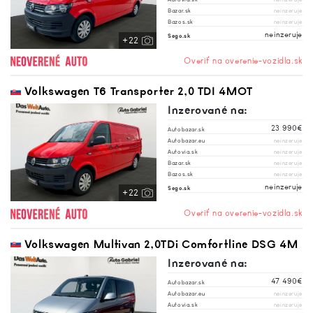
Bazar.sk
neinzeruje
Bazos.sk
neinzeruje
neinzeruje
Sego.sk
+22
Overiť na overenie-vozidla.sk
Volkswagen T6 Transporter 2,0 TDI 4MOT
Inzerované na:
23 990€
Autobazar.sk
Autobazar.eu
neinzeruje
Autovia.sk
neinzeruje
Bazar.sk
neinzeruje
Bazos.sk
neinzeruje
neinzeruje
Sego.sk
+22
Overiť na overenie-vozidla.sk
Volkswagen Multivan 2,0TDi Comfortline DSG 4M
Inzerované na:
47 490€
Autobazar.sk
Autobazar.eu
neinzeruje
Autovia.sk
neinzeruje