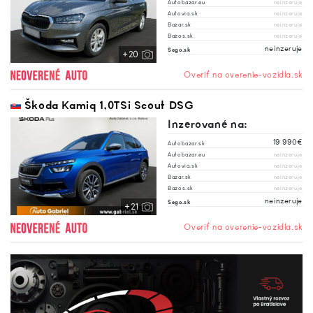
Autobazar.eu
neinzeruje
Autovia.sk
neinzeruje
Bazar.sk
neinzeruje
Bazos.sk
neinzeruje
neinzeruje
Sego.sk
+20
Overiť na overenie-vozidla.sk
Škoda Kamiq 1,0TSi Scout DSG
Inzerované na:
19 990€
Autobazar.sk
Autobazar.eu
neinzeruje
Autovia.sk
neinzeruje
Bazar.sk
neinzeruje
Bazos.sk
neinzeruje
neinzeruje
Sego.sk
+21
Overiť na overenie-vozidla.sk