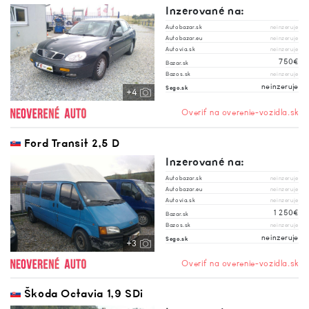
Inzerované na:
Autobazar.sk
neinzeruje
Autobazar.eu
neinzeruje
Autovia.sk
neinzeruje
750€
Bazar.sk
Bazos.sk
neinzeruje
neinzeruje
Sego.sk
+4
Overiť na overenie-vozidla.sk
Ford Transit 2,5 D
Inzerované na:
Autobazar.sk
neinzeruje
Autobazar.eu
neinzeruje
Autovia.sk
neinzeruje
1 250€
Bazar.sk
Bazos.sk
neinzeruje
neinzeruje
Sego.sk
+3
Overiť na overenie-vozidla.sk
Škoda Octavia 1,9 SDi