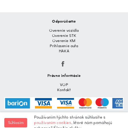
Odporúčame
Overenie vozidla
Overenie STK
Overenie KM
Prihlasenie auta
HAKA
Právne informácie
VOP
Kontakt
Používaním týchto stránok súhlasíte s
Súhlasím
používaním cookies
, ktoré nám pomáhajú