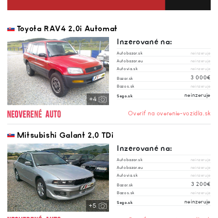
Toyota RAV4 2,0i Automat
Inzerované na:
Autobazar.sk
neinzeruje
Autobazar.eu
neinzeruje
Autovia.sk
neinzeruje
3 000€
Bazar.sk
Bazos.sk
neinzeruje
neinzeruje
Sego.sk
+4
Overiť na overenie-vozidla.sk
Mitsubishi Galant 2,0 TDi
Inzerované na:
Autobazar.sk
neinzeruje
Autobazar.eu
neinzeruje
Autovia.sk
neinzeruje
3 200€
Bazar.sk
Bazos.sk
neinzeruje
neinzeruje
Sego.sk
+5