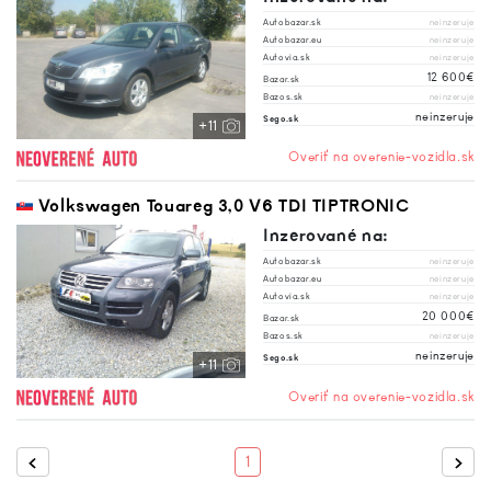
Autobazar.sk
neinzeruje
Autobazar.eu
neinzeruje
Autovia.sk
neinzeruje
12 600€
Bazar.sk
Bazos.sk
neinzeruje
neinzeruje
Sego.sk
+11
Overiť na overenie-vozidla.sk
Volkswagen Touareg 3,0 V6 TDI TIPTRONIC
Inzerované na:
Autobazar.sk
neinzeruje
Autobazar.eu
neinzeruje
Autovia.sk
neinzeruje
20 000€
Bazar.sk
Bazos.sk
neinzeruje
neinzeruje
Sego.sk
+11
Overiť na overenie-vozidla.sk
1