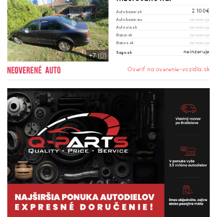
2 100€
Autobazar.sk
Autobazar.eu
neinzeruje
Autovia.sk
neinzeruje
Bazar.sk
neinzeruje
Bazos.sk
neinzeruje
neinzeruje
Sego.sk
+7
Overiť na overenie-vozidla.sk