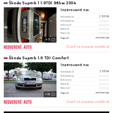
Škoda Superb 1 1.9TDI 96kw 2004
Inzerované na:
2 500€
Autobazar.sk
Autobazar.eu
neinzeruje
Autovia.sk
neinzeruje
Bazar.sk
neinzeruje
Bazos.sk
neinzeruje
neinzeruje
Sego.sk
+11
Overiť na overenie-vozidla.sk
Škoda Superb 1.9 TDI Comfort
Inzerované na:
2 550€
Autobazar.sk
Autobazar.eu
neinzeruje
Autovia.sk
neinzeruje
Bazar.sk
neinzeruje
Bazos.sk
neinzeruje
neinzeruje
Sego.sk
+18
Overiť na overenie-vozidla.sk