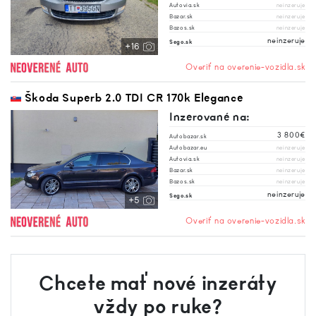
Autovia.sk
neinzeruje
Bazar.sk
neinzeruje
Bazos.sk
neinzeruje
neinzeruje
Sego.sk
+16
Overiť na overenie-vozidla.sk
Škoda Superb 2.0 TDI CR 170k Elegance
Inzerované na:
3 800€
Autobazar.sk
Autobazar.eu
neinzeruje
Autovia.sk
neinzeruje
Bazar.sk
neinzeruje
Bazos.sk
neinzeruje
neinzeruje
Sego.sk
+5
Overiť na overenie-vozidla.sk
Chcete mať nové inzeráty
vždy po ruke?