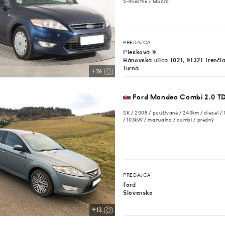
5-miestne / Modrá
PREDAJCA
Piesková 9
Bánovská ulica 1021, 91321 Trenči
Turná
+19
Ford Mondeo Combi 2.0 T
SK / 2008 / používané / 240km / diesel /
/ 103kW / manuálna / combi / predný
PREDAJCA
ford
Slovensko
+13