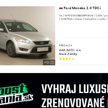
Ford Mondeo 2.0 TDCi
SK / WF0GXXGBBG8R49129 / 2008 / po
/ 243974km / diesel / manuálna / combi /
PREDAJCA
AAA AUTO, a.s.
Nové Zámky
+12