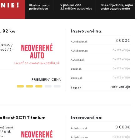
, 92 kw
Inzerované na:
3 000€
Autobazar.sk
 / 92kW /
rové / 5-
neinzeruje
Autobazar.eu
neinzeruje
Autovia.sk
Overiť na overenie-vozidla.sk
neinzeruje
Bazar.sk
neinzeruje
Bazos.sk
PRIEMERNÁ CENA
neinzeruje
Sego.sk
oBoost SCTi Titanium
Inzerované na:
3 000€
oužívané
Autobazar.sk
 / 6-st.
5-
neinzeruje
Autobazar.eu