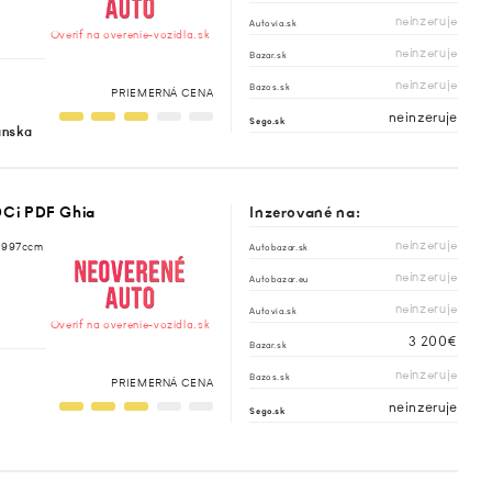
neinzeruje
Autovia.sk
Overiť na overenie-vozidla.sk
neinzeruje
Bazar.sk
neinzeruje
Bazos.sk
PRIEMERNÁ CENA
neinzeruje
Sego.sk
anska
DCi PDF Ghia
Inzerované na:
neinzeruje
 1997ccm
Autobazar.sk
neinzeruje
Autobazar.eu
neinzeruje
Autovia.sk
Overiť na overenie-vozidla.sk
3 200€
Bazar.sk
neinzeruje
Bazos.sk
PRIEMERNÁ CENA
neinzeruje
Sego.sk