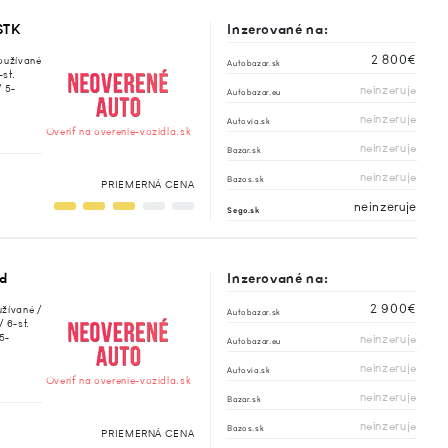
STK
Inzerované na:
2 800€
oužívané
Autobazar.sk
-st.
/ 5-
neinzeruje
Autobazar.eu
neinzeruje
Autovia.sk
Overiť na overenie-vozidla.sk
neinzeruje
Bazar.sk
neinzeruje
Bazos.sk
PRIEMERNÁ CENA
neinzeruje
Sego.sk
d
Inzerované na:
2 900€
žívané /
Autobazar.sk
 6-st.
5-
neinzeruje
Autobazar.eu
neinzeruje
Autovia.sk
Overiť na overenie-vozidla.sk
neinzeruje
Bazar.sk
neinzeruje
Bazos.sk
PRIEMERNÁ CENA