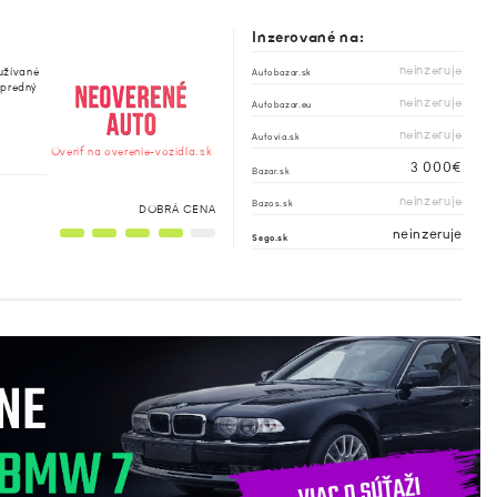
Inzerované na:
neinzeruje
užívané
Autobazar.sk
 predný
neinzeruje
Autobazar.eu
neinzeruje
Autovia.sk
Overiť na overenie-vozidla.sk
3 000€
Bazar.sk
neinzeruje
Bazos.sk
DOBRÁ CENA
neinzeruje
Sego.sk