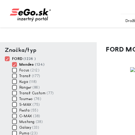
Draž
FORD M
Značka/typ
FORD
(1236 )
Mondeo
(134)
Focus
(212)
Transit
(177)
Kuga
(118)
Ranger
(86)
Transit Custom
(77)
Tourneo
(76)
S-MAX
(75)
Fiesta
(55)
C-MAX
(38)
Mustang
(38)
Galaxy
(33)
Puma
(23)