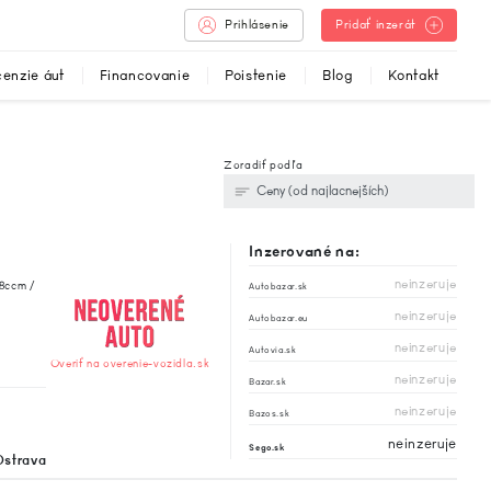
Prihlásenie
Pridať inzerát
enzie áut
Financovanie
Poistenie
Blog
Kontakt
Zoradiť podľa
Inzerované na:
neinzeruje
8ccm /
Autobazar.sk
neinzeruje
Autobazar.eu
neinzeruje
Autovia.sk
Overiť na overenie-vozidla.sk
neinzeruje
Bazar.sk
neinzeruje
Bazos.sk
neinzeruje
Sego.sk
Ostrava