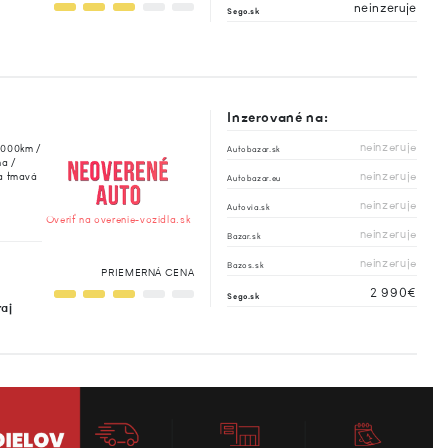
neinzeruje
Sego.sk
Inzerované na:
neinzeruje
2000km /
Autobazar.sk
na /
neinzeruje
za tmavá
Autobazar.eu
neinzeruje
Autovia.sk
Overiť na overenie-vozidla.sk
neinzeruje
Bazar.sk
neinzeruje
Bazos.sk
PRIEMERNÁ CENA
2 990€
Sego.sk
raj