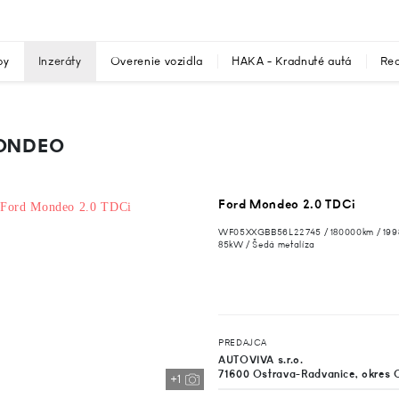
by
Inzeráty
Overenie vozidla
HAKA - Kradnuté autá
Rec
ONDEO
Ford Mondeo 2.0 TDCi
WF05XXGBB56L22745 / 180000km / 199
85kW / Šedá metalíza
PREDAJCA
AUTOVIVA s.r.o.
71600 Ostrava-Radvanice, okres 
+1