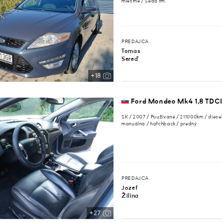
miestne / Šedá tm.
PREDAJCA
Tomas
Sereď
+18
Ford Mondeo Mk4 1,8 TDCI
SK / 2007 / Používané / 211000km / diesel
manuálna / hatchback / predný
PREDAJCA
Jozef
Žilina
+27