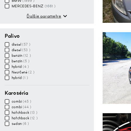
BMW
(1999 )
MERCEDES-BENZ
(1661 )
Ďalšie parametre
Palivo
diesel
(57 )
diesel
(53 )
benzín
(12 )
benzín
(5 )
hybrid
(4 )
Neurčené
(2 )
hybrid
(1 )
Karoséria
combi
(45 )
combi
(44 )
hatchback
(13 )
hatchback
(12 )
sedan
(6 )