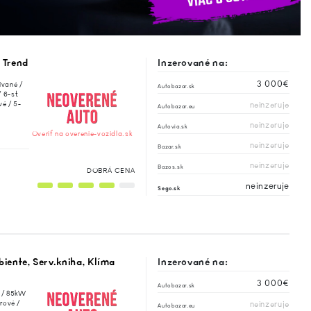
 Trend
Inzerované na:
3 000€
vané /
Autobazar.sk
 6-st.
é / 5-
neinzeruje
Autobazar.eu
neinzeruje
Autovia.sk
Overiť na overenie-vozidla.sk
neinzeruje
Bazar.sk
neinzeruje
Bazos.sk
DOBRÁ CENA
neinzeruje
Sego.sk
ente, Serv.kniha, Klíma
Inzerované na:
3 000€
Autobazar.sk
m / 85kW
rové /
neinzeruje
Autobazar.eu