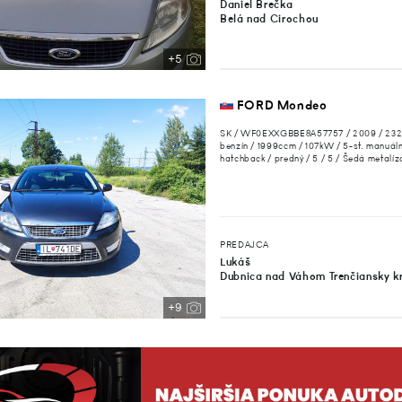
Daniel Brečka
Belá nad Cirochou
+5
FORD Mondeo
SK / WF0EXXGBBE8A57757 / 2009 / 23
benzín / 1999ccm / 107kW / 5-st. manuál
hatchback / predný / 5 / 5 / Šedá metalí
PREDAJCA
Lukáš
Dubnica nad Váhom Trenčiansky k
+9