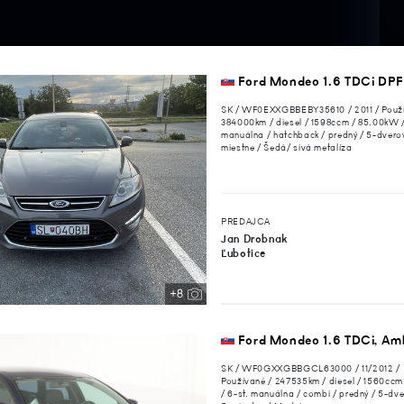
Ford Mondeo 1.6 TDCi DPF
SK / WF0EXXGBBEBY35610 / 2011 / Použí
384000km / diesel / 1598ccm / 85.00kW /
manuálna / hatchback / predný / 5-dverov
miestne / Šedá/ sivá metalíza
PREDAJCA
Jan Drobnak
Ľubotice
+8
Ford Mondeo 1.6 TDCi, Ambi
SK / WF0GXXGBBGCL63000 / 11/2012 /
Používané / 247535km / diesel / 1560cc
/ 6-st. manuálna / combi / predný / 5-dve