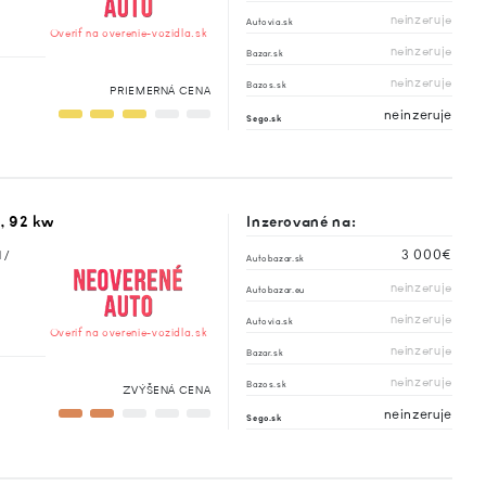
neinzeruje
Autovia.sk
Overiť na overenie-vozidla.sk
neinzeruje
Bazar.sk
neinzeruje
Bazos.sk
PRIEMERNÁ CENA
neinzeruje
Sego.sk
, 92 kw
Inzerované na:
3 000€
 /
Autobazar.sk
neinzeruje
Autobazar.eu
neinzeruje
Autovia.sk
Overiť na overenie-vozidla.sk
neinzeruje
Bazar.sk
neinzeruje
Bazos.sk
ZVÝŠENÁ CENA
neinzeruje
Sego.sk