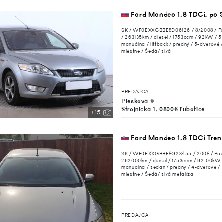
Ford Mondeo 1.8 TDCi, po 
SK / WF0EXXGBBE8D06126 / 8/2008 / P
/ 263135km / diesel / 1753ccm / 92kW / 5
manuálna / liftback / predný / 5-dverové 
miestne / Šedá/ sivá
PREDAJCA
Piesková 9
Strojnická 1, 08006 Ľubotice
+15
Ford Mondeo 1.8 TDCi Tren
SK / WF0EXXGBBE8G23455 / 2008 / Pou
262000km / diesel / 1753ccm / 92.00kW /
manuálna / sedan / predný / 4-dverové / 
miestne / Šedá/ sivá metalíza
PREDAJCA