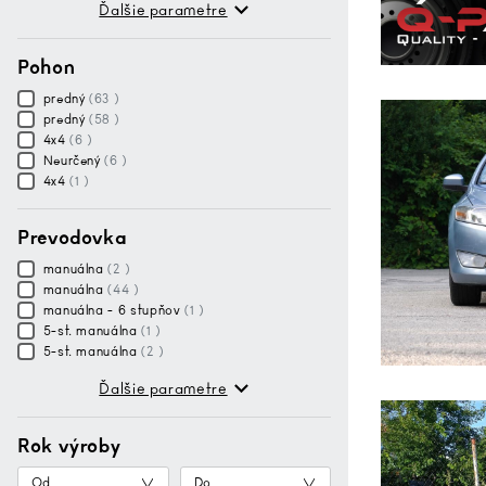
Ďalšie parametre
Pohon
predný
(63 )
predný
(58 )
4x4
(6 )
Neurčený
(6 )
4x4
(1 )
Prevodovka
manuálna
(2 )
manuálna
(44 )
manuálna - 6 stupňov
(1 )
5-st. manuálna
(1 )
5-st. manuálna
(2 )
Ďalšie parametre
Rok výroby