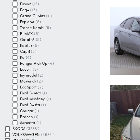
Fusion
(13)
Edge
(12)
Grand C-Max
(11)
Explorer
(8)
Transit Kombi
(6)
B-MAX
(6)
Ostatné
(5)
Raptor
(5)
Capri
(5)
Ka
(4)
Ranger Pick Up
(4)
Escort
(3)
Iný model
(2)
Maverick
(2)
EcoSport
(2)
Ford S-Max
(1)
Ford Mustang
(1)
Ford Fiesta
(1)
Cougar
(1)
Bronco
(1)
Aerostar
(1)
ŠKODA
(3288 )
VOLKSWAGEN
(2632 )