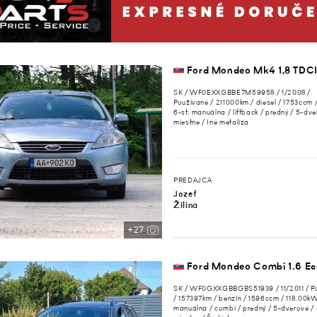
Ford Mondeo Mk4 1,8 TDCI
SK / WF0EXXGBBE7M59958 / 1/2008 /
Používané / 211000km / diesel / 1753ccm
6-st. manuálna / liftback / predný / 5-dve
miestne / Iné metalíza
PREDAJCA
Jozef
Žilina
+27
Ford Mondeo Combi 1.6 Ec
SK / WF0GXXGBBGBS51939 / 11/2011 / P
/ 157397km / benzín / 1596ccm / 118.00kW
manuálna / combi / predný / 5-dverové / 